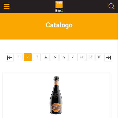
Catalogo
1
2
3
4
5
6
7
8
9
10